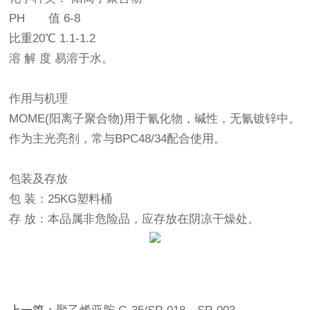
PH 值 6-8
比重20℃ 1.1-1.2
溶 解 度 易溶于水。
作用与机理
MOME(阳离子聚合物)用于氰化物，碱性，无氰镀锌中。
作为主光亮剂，常与BPC48/34配合使用。
包装及存放
包 装：25KG塑料桶
存 放：本品属非危险品，应存放在阴凉干燥处。